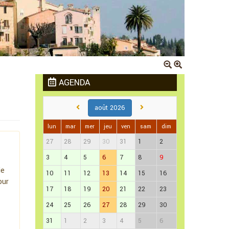
AGENDA
août 2026
lun
mar
mer
jeu
ven
sam
dim
27
28
29
30
31
1
2
3
4
5
6
7
8
9
ie
10
11
12
13
14
15
16
our
17
18
19
20
21
22
23
24
25
26
27
28
29
30
31
1
2
3
4
5
6