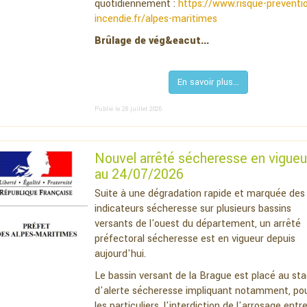
quotidiennement :
https://www.risque-preventi
incendie.fr/alpes-maritimes
Brûlage de vég&eacut...
En savoir plus...
Publié le 28 juillet 2026
Nouvel arrêté sécheresse en vigueu
au 24/07/2026
Suite à une dégradation rapide et marquée des
indicateurs sécheresse sur plusieurs bassins
versants de l'ouest du département, un arrêté
préfectoral sécheresse est en vigueur depuis
aujourd'hui.
Le bassin versant de la Brague est placé au st
d'alerte sécheresse impliquant notamment, po
les particuliers, l'interdiction de l'arrosage entr