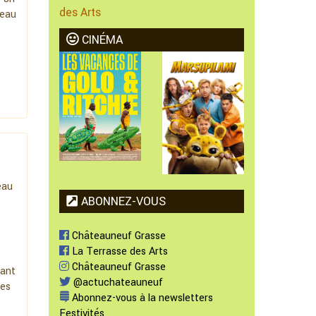
des Arts
veau
CINÉMA
eau
ABONNEZ-VOUS
Châteauneuf Grasse
La Terrasse des Arts
Châteauneuf Grasse
ant
@actuchateauneuf
les
Abonnez-vous à la newsletters
Festivités