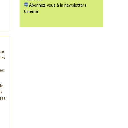
Abonnez-vous à la newsletters
Cinéma
ue
ves
les
de
es
est